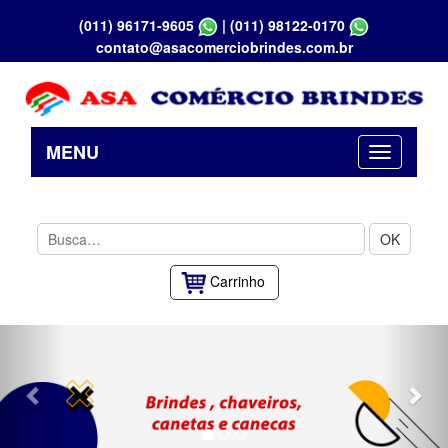
(011) 96171-9605
|
(011) 98122-0170
contato@asacomerciobrindes.com.br
MENU
OK
Carrinho
Previous
Nex