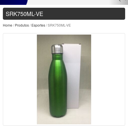
SRK750ML-VE
Home
/
Produtos
/
Esportes
/ SRK750ML-VE