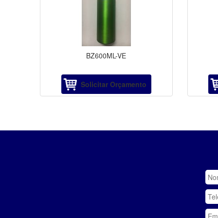
BZ600ML-VE
Solicitar Orçamento