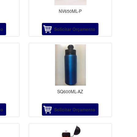
NV650ML-P
to
Solicitar Orçamento
SQ600ML-AZ
to
Solicitar Orçamento