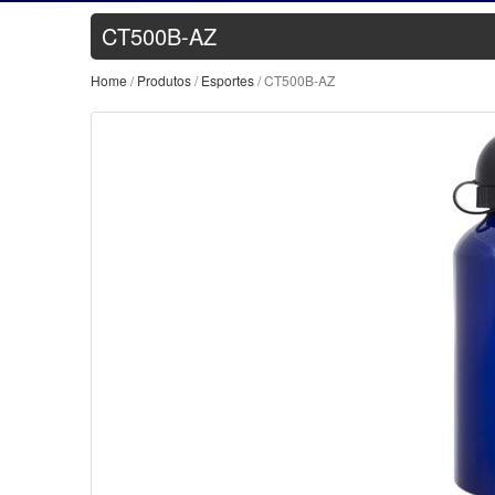
CT500B-AZ
Home
/
Produtos
/
Esportes
/ CT500B-AZ