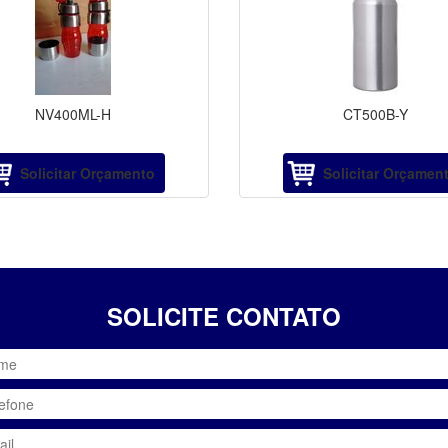
NV400ML-H
CT500B-Y
Solicitar Orçamento
Solicitar Orçamen
SOLICITE CONTATO