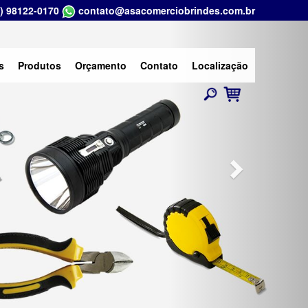
) 98122-0170
contato@asacomerciobrindes.com.br
Next
s
Produtos
Orçamento
Contato
Localização