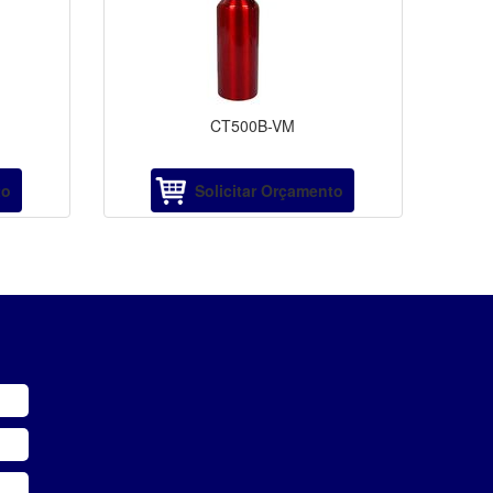
CT500B-VM
to
Solicitar Orçamento