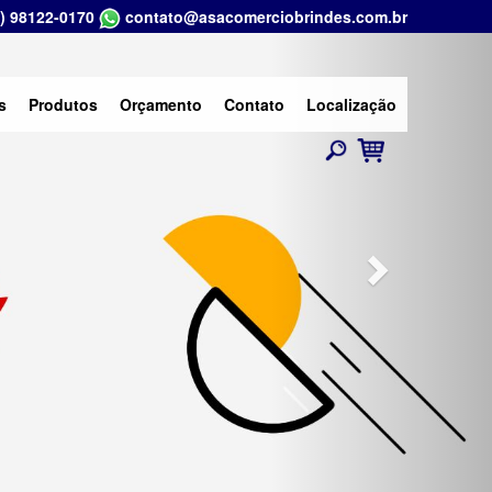
) 98122-0170
contato@asacomerciobrindes.com.br
Next
s
Produtos
Orçamento
Contato
Localização