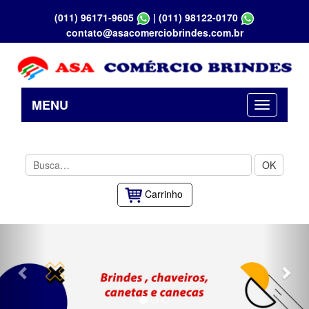
(011) 96171-9605
|
(011) 98122-0170
contato@asacomerciobrindes.com.br
MENU
OK
Carrinho
Previous
Nex