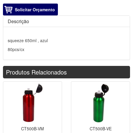
Solicitar Orçamento
Descrição
squeeze 650ml , azul
80pcs/cx
Produtos Relacionados
CT500B-VM
CT500B-VE