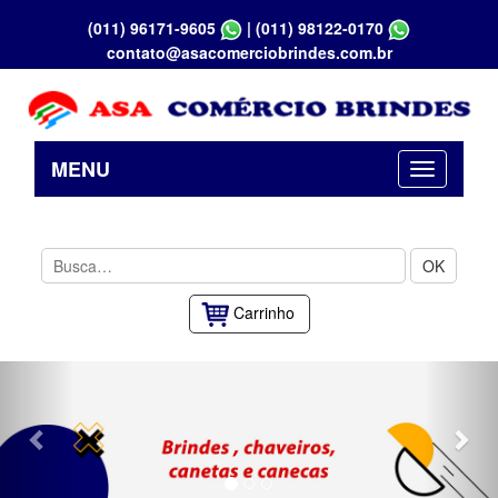
(011) 96171-9605
|
(011) 98122-0170
contato@asacomerciobrindes.com.br
MENU
OK
Carrinho
Previous
Nex