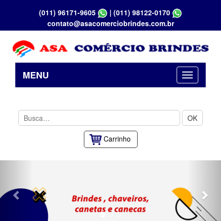
(011) 96171-9605
|
(011) 98122-0170
contato@asacomerciobrindes.com.br
MENU
OK
Carrinho
Previous
Nex