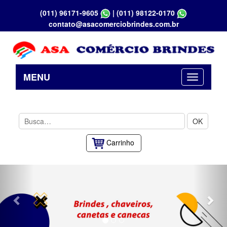
(011) 96171-9605
|
(011) 98122-0170
contato@asacomerciobrindes.com.br
MENU
OK
Carrinho
Previous
Nex