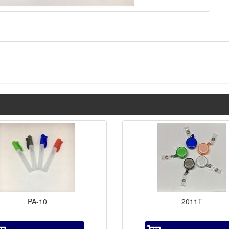
PA-10
2011T