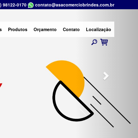
) 98122-0170
contato@asacomerciobrindes.com.br
Next
s
Produtos
Orçamento
Contato
Localização