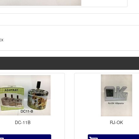
cx
DC-11B
RJ-OK