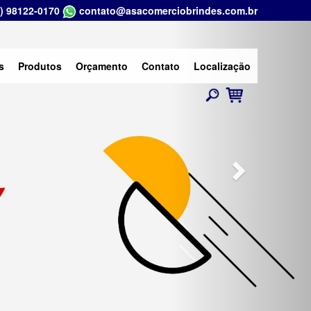
) 98122-0170
contato@asacomerciobrindes.com.br
Next
s
Produtos
Orçamento
Contato
Localização