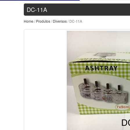
DC-11A
Home
/
Produtos
/
Diversos
/ DC-11A