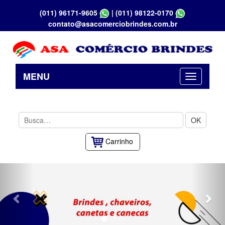
(011) 96171-9605
|
(011) 98122-0170
contato@asacomerciobrindes.com.br
MENU
OK
Carrinho
Previous
Nex