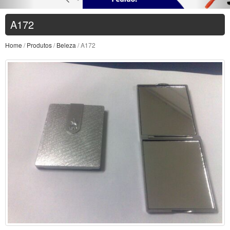
A172
Home
/
Produtos
/
Beleza
/ A172