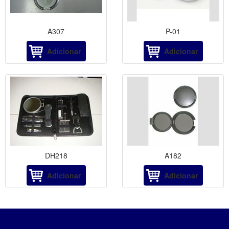
A307
P-01
Adicionar
Adicionar
DH218
A182
Adicionar
Adicionar