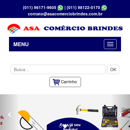
(011) 96171-9605
|
(011) 98122-0170
contato@asacomerciobrindes.com.br
MENU
OK
Carrinho
Previous
Nex