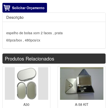
Solicitar Orçamento
Descrição
espelho de bolsa xom 2 faces , prata
60pcs/box , 480pcs/cx
Produtos Relacionados
A30
A-58 KIT