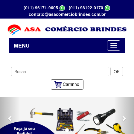
(011) 96171-9605
|
(011) 98122-0170
contato@asacomerciobrindes.com.br
MENU
OK
Carrinho
Previous
Nex