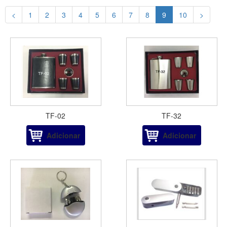
<
1
2
3
4
5
6
7
8
9
10
>
TF-02
TF-32
Adicionar
Adicionar