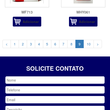
WF713
WHY061
Adicionar
Adicionar
<
1
2
3
4
5
6
7
8
9
10
>
SOLICITE CONTATO