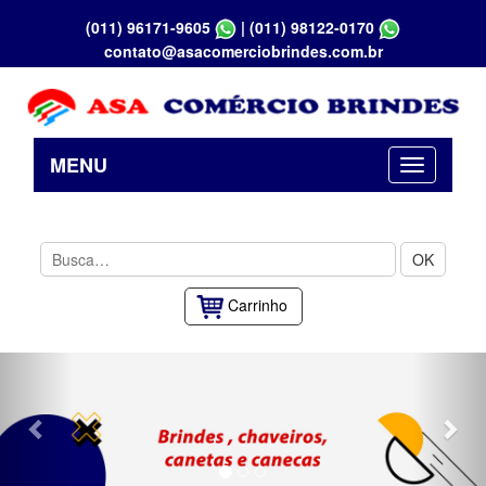
(011) 96171-9605
|
(011) 98122-0170
contato@asacomerciobrindes.com.br
MENU
OK
Carrinho
Previous
Nex