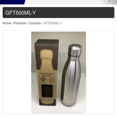
GFT500ML-Y
Home
/
Produtos
/
Cozinha
/ GFT500ML-Y