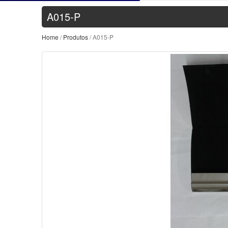
A015-P
Home
/
Produtos
/ A015-P