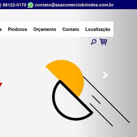
) 98122-0170
contato@asacomerciobrindes.com.br
Next
s
Produtos
Orçamento
Contato
Localização