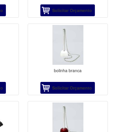
to
Solicitar Orçamento
bolinha branca
to
Solicitar Orçamento