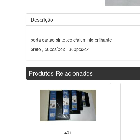
Descrição
porta cartao sintetico c/aluminio brilhante
preto , 50pcs/box , 300pcs/cx
Produtos Relacionados
401