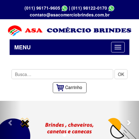
(011) 96171-9605
|
(011) 98122-0170
contato@asacomerciobrindes.com.br
MENU
OK
Carrinho
Previous
Nex