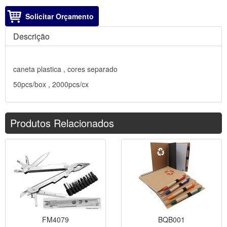
Solicitar Orçamento
Descrição
caneta plastica , cores separado
50pcs/box , 2000pcs/cx
Produtos Relacionados
FM4079
BQB001