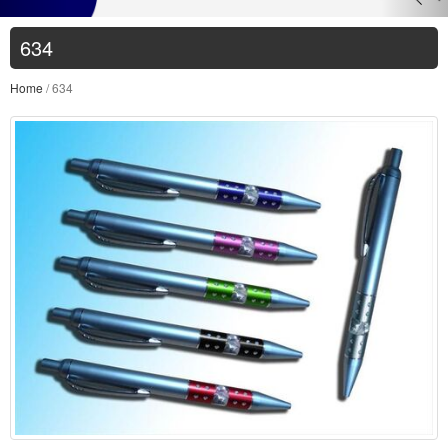
634
Home
/ 634