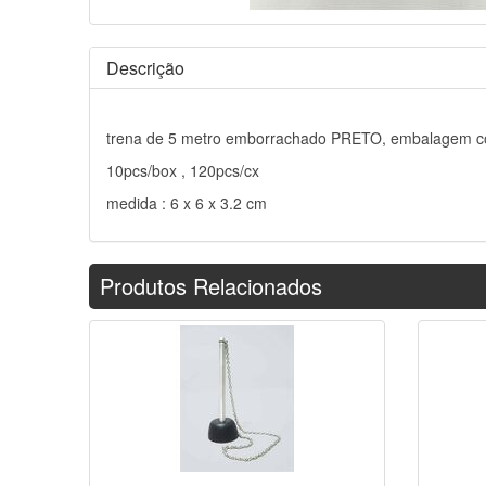
Descrição
trena de 5 metro emborrachado PRETO, embalagem com
10pcs/box , 120pcs/cx
medida : 6 x 6 x 3.2 cm
Produtos Relacionados