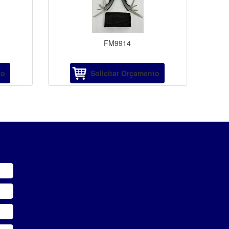
FM9914
to
Solicitar Orçamento