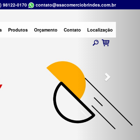
) 98122-0170
contato@asacomerciobrindes.com.br
Next
s
Produtos
Orçamento
Contato
Localização