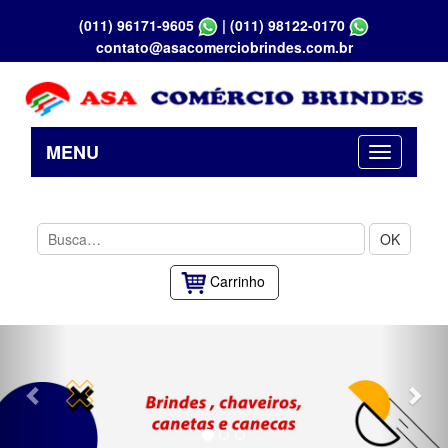
(011) 96171-9605
|
(011) 98122-0170
contato@asacomerciobrindes.com.br
MENU
OK
Carrinho
Previous
Nex