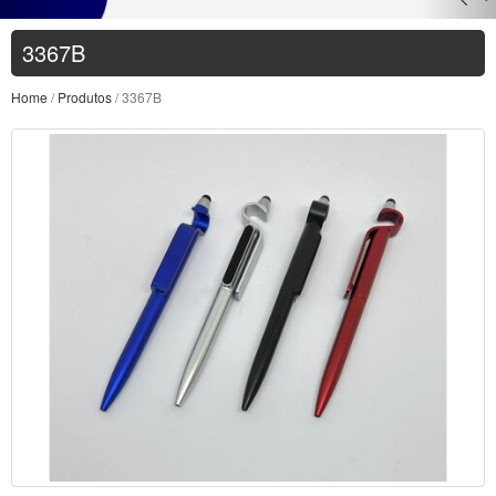
3367B
Home
/
Produtos
/ 3367B