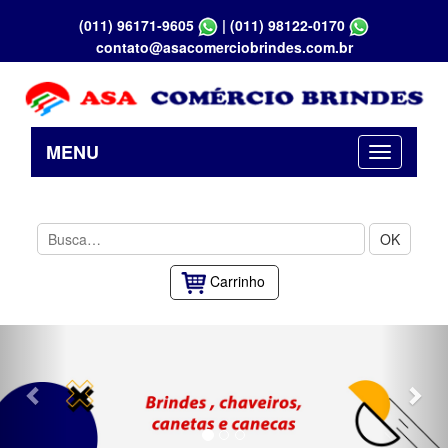
(011) 96171-9605
|
(011) 98122-0170
contato@asacomerciobrindes.com.br
MENU
OK
Carrinho
Previous
Nex