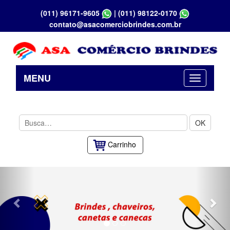
(011) 96171-9605
|
(011) 98122-0170
contato@asacomerciobrindes.com.br
MENU
OK
Carrinho
Previous
Nex