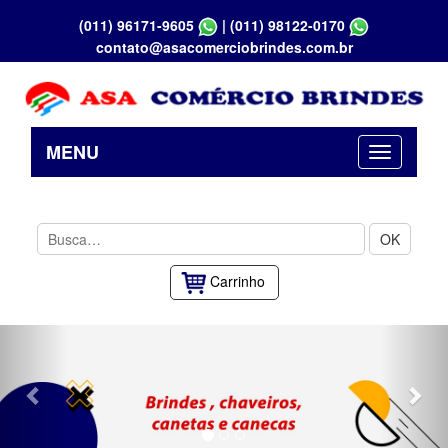
(011) 96171-9605
|
(011) 98122-0170
contato@asacomerciobrindes.com.br
MENU
OK
Carrinho
Previous
Nex