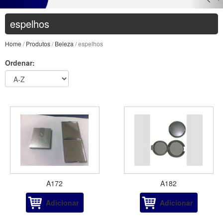
espelhos
Home
/
Produtos
/
Beleza
/ espelhos
Ordenar:
A172
A182
Adicionar
Adicionar